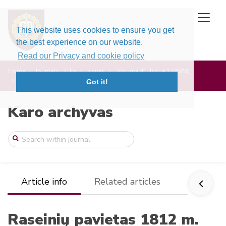
This website uses cookies to ensure you get
the best experience on our website.
Read our Privacy and cookie policy
Home
Journals
ka
Issues
Volume 41, Issue 1 (2026)
Raseinių pavietas 1812 m. karo metu: val ...
Got it!
Karo archyvas
Article info
Related articles
Raseinių pavietas 1812 m.