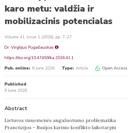
karo metu: valdžia ir
mobilizacinis potencialas
Volume 41, Issue 1 (2026), pp. 7–27
Dr. Virgilijus Pugačiauskas
https://doi.org/10.47459/ka.2026.41.1
Pub. online:
8 June 2026
Type:
Article
Open Access
Published
8 June 2026
Abstract
Lietuvos visuomenės angažuotumo problematika
Prancūzijos – Rusijos karinio konflikto laikotarpiu