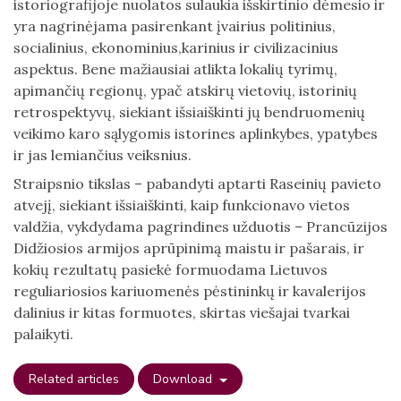
istoriografijoje nuolatos sulaukia išskirtinio dėmesio ir
yra nagrinėjama pasirenkant įvairius politinius,
socialinius, ekonominius,karinius ir civilizacinius
aspektus. Bene mažiausiai atlikta lokalių tyrimų,
apimančių regionų, ypač atskirų vietovių, istorinių
retrospektyvų, siekiant išsiaiškinti jų bendruomenių
veikimo karo sąlygomis istorines aplinkybes, ypatybes
ir jas lemiančius veiksnius.
Straipsnio tikslas – pabandyti aptarti Raseinių pavieto
atvejį, siekiant išsiaiškinti, kaip funkcionavo vietos
valdžia, vykdydama pagrindines užduotis – Prancūzijos
Didžiosios armijos aprūpinimą maistu ir pašarais, ir
kokių rezultatų pasiekė formuodama Lietuvos
reguliariosios kariuomenės pėstininkų ir kavalerijos
dalinius ir kitas formuotes, skirtas viešajai tvarkai
palaikyti.
Related articles
Download