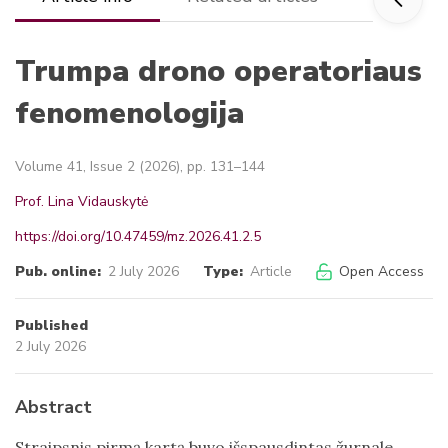
Trumpa drono operatoriaus
fenomenologija
Volume 41, Issue 2 (2026), pp. 131–144
Prof. Lina Vidauskytė
https://doi.org/10.47459/mz.2026.41.2.5
Pub. online:
2 July 2026
Type:
Article
Open Access
Published
2 July 2026
Abstract
Straipsnis pirmą kartą buvo išspausdintas žurnale