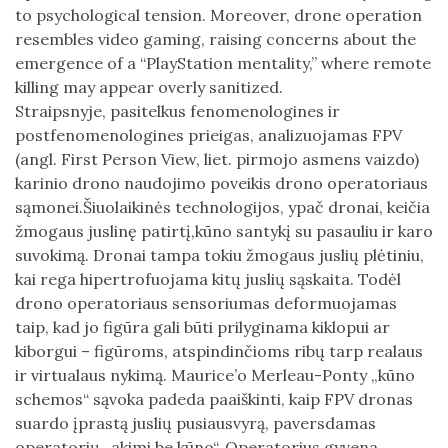
to psychological tension. Moreover, drone operation
resembles video gaming, raising concerns about the
emergence of a “PlayStation mentality,” where remote
killing may appear overly sanitized.
Straipsnyje, pasitelkus fenomenologines ir
postfenomenologines prieigas, analizuojamas FPV
(angl. First Person View, liet. pirmojo asmens vaizdo)
karinio drono naudojimo poveikis drono operatoriaus
sąmonei.Šiuolaikinės technologijos, ypač dronai, keičia
žmogaus juslinę patirtį,kūno santykį su pasauliu ir karo
suvokimą. Dronai tampa tokiu žmogaus juslių plėtiniu,
kai rega hipertrofuojama kitų juslių sąskaita. Todėl
drono operatoriaus sensoriumas deformuojamas
taip, kad jo figūra gali būti prilyginama kiklopui ar
kiborgui – figūroms, atspindinčioms ribų tarp realaus
ir virtualaus nykimą. Maurice’o Merleau-Ponty „kūno
schemos“ sąvoka padeda paaiškinti, kaip FPV dronas
suardo įprastą juslių pusiausvyrą, paversdamas
operatorių „akimi be kūno“. Operatorius gyvena