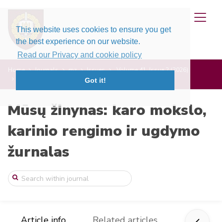
This website uses cookies to ensure you get
the best experience on our website.
Read our Privacy and cookie policy
Home
Journals
mz
Issues
Volume 41, Issue 2 (2026)
Trumpa drono operatoriaus fenomenologija
Got it!
Mūsų žinynas: karo mokslo,
karinio rengimo ir ugdymo
žurnalas
Article info
Related articles