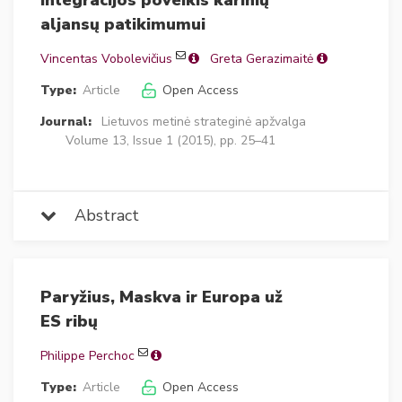
integracijos poveikis karinių
aljansų patikimumui
Vincentas Vobolevičius
Greta Gerazimaitė
Type:
Article
Open Access
Journal:
Lietuvos metinė strateginė apžvalga
Volume 13, Issue 1 (2015), pp. 25–41
Abstract
Paryžius, Maskva ir Europa už
ES ribų
Philippe Perchoc
Type:
Article
Open Access