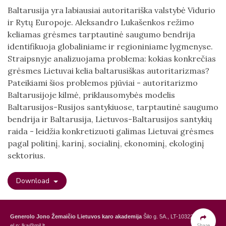
Baltarusija yra labiausiai autoritariška valstybė Vidurio
ir Rytų Europoje. Aleksandro Lukašenkos režimo
keliamas grėsmes tarptautinė saugumo bendrija
identifikuoja globaliniame ir regioniniame lygmenyse.
Straipsnyje analizuojama problema: kokias konkrečias
grėsmes Lietuvai kelia baltarusiškas autoritarizmas?
Pateikiami šios problemos pjūviai - autoritarizmo
Baltarusijoje kilmė, priklausomybės modelis
Baltarusijos-Rusijos santykiuose, tarptautinė saugumo
bendrija ir Baltarusija, Lietuvos-Baltarusijos santykių
raida - leidžia konkretizuoti galimas Lietuvai grėsmes
pagal politinį, karinį, socialinį, ekonominį, ekologinį
sektorius.
Download
Generolo Jono Žemaičio Lietuvos karo akademija
Šilo g. 5A., LT-10322 Vilnius,
Share
el.p: lka@mil.lt