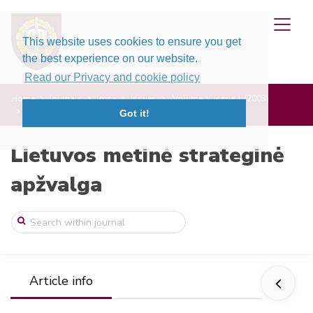
This website uses cookies to ensure you get
the best experience on our website.
Read our Privacy and cookie policy
Home
Journals
lmsa
Issues
Volume 1, Issue 1 (2003)
Autoritarizmas Baltarusijoje: galimos gr ...
Got it!
Lietuvos metinė strateginė
apžvalga
Article info