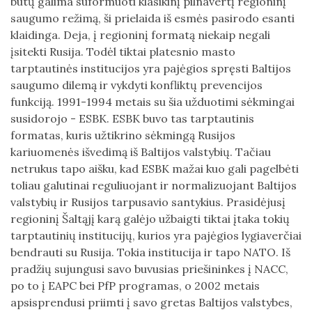
būtų galima suformuoti klasikinį pilnavertį regioninį
saugumo režimą, ši prielaida iš esmės pasirodo esanti
klaidinga. Deja, į regioninį formatą niekaip negali
įsitekti Rusija. Todėl tiktai platesnio masto
tarptautinės institucijos yra pajėgios spręsti Baltijos
saugumo dilemą ir vykdyti konfliktų prevencijos
funkciją. 1991-1994 metais su šia užduotimi sėkmingai
susidorojo - ESBK. ESBK buvo tas tarptautinis
formatas, kuris užtikrino sėkmingą Rusijos
kariuomenės išvedimą iš Baltijos valstybių. Tačiau
netrukus tapo aišku, kad ESBK mažai kuo gali pagelbėti
toliau galutinai reguliuojant ir normalizuojant Baltijos
valstybių ir Rusijos tarpusavio santykius. Prasidėjusį
regioninį Šaltąjį karą galėjo užbaigti tiktai įtaka tokių
tarptautinių institucijų, kurios yra pajėgios lygiaverčiai
bendrauti su Rusija. Tokia institucija ir tapo NATO. Iš
pradžių sujungusi savo buvusias priešininkes į NACC,
po to į EAPC bei PfP programas, o 2002 metais
apsisprendusi priimti į savo gretas Baltijos valstybes,