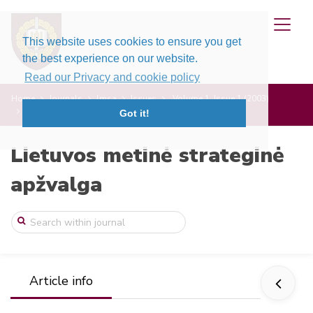
This website uses cookies to ensure you get
the best experience on our website.
Read our Privacy and cookie policy
Home
Journals
lmsa
Issues
Volume 1, Issue 1 (2003)
Besikeičiantis Baltijos jūros regiono sa ...
Got it!
Lietuvos metinė strateginė
apžvalga
Article info