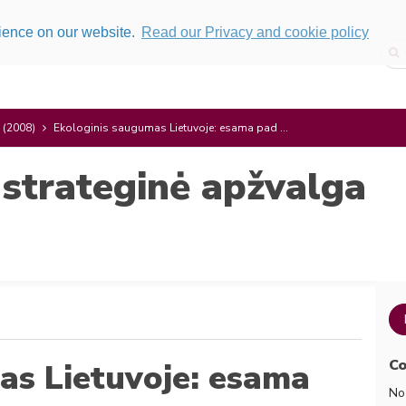
rience on our website.
Read our Privacy and cookie policy
 (2008)
Ekologinis saugumas Lietuvoje: esama pad ...
 strateginė apžvalga
Co
as Lietuvoje: esama
No