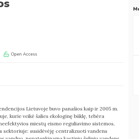
os
Me
Open Access
tendencijos Lietuvoje buvo panašios kaip ir 2005 m.
je, kurie veikė šalies ekologinę būklę, tebėra
, neefektyvios miestų eismo reguliavimo sistemos,
 sektoriuje: susidėvėję centralizuoti vandens
as vanduo, nepatenkinama kastinių šulinių vandens