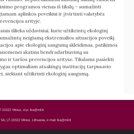
inimo programos vienas iš tikslų – sumažinti
giamam aplinkos poveikiui ir įtvirtinti valstybės
revencijos srityje.
ais išlieka uždaviniai, kurie užtikrintų ekologinį
sumažintų neigiamą ekstremalios situacijos poveikį
macijos apie ekologinį saugumą skleidimas, patikimos
 visuomenei skatins bendradarbiavimą su
o ir taršos prevencijos srityse. Tikslams pasiekti
ąlygas optimaliam atsakingų institucijų tarpusavio
, siekiant užtikrinti ekologinį saugumą.
T-10322 Vilnius, el.p: lka@mil.lt
r. 5A, LT-10322 Vilnius, Lithuania,
e-mail: lka@mil.lt