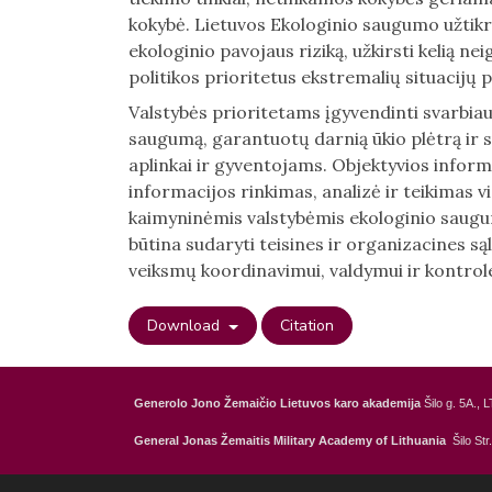
kokybė. Lietuvos Ekologinio saugumo užtikr
ekologinio pavojaus riziką, užkirsti kelią nei
politikos prioritetus ekstremalių situacijų p
Valstybės prioritetams įgyvendinti svarbiausi
saugumą, garantuotų darnią ūkio plėtrą ir 
aplinkai ir gyventojams. Objektyvios infor
informacijos rinkimas, analizė ir teikimas
kaimyninėmis valstybėmis ekologinio saugum
būtina sudaryti teisines ir organizacines s
veiksmų koordinavimui, valdymui ir kontrolei
Download
Citation
Generolo Jono Žemaičio Lietuvos karo akademija
Šilo g. 5A., L
General Jonas Žemaitis Military Academy of Lithuania
Šilo St