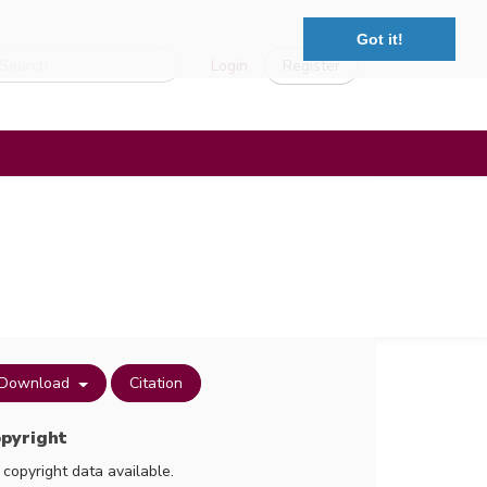
Got it!
Login
Register
Download
Citation
pyright
 copyright data available.