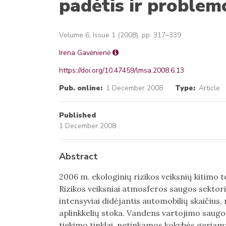
padėtis ir problem
Volume 6, Issue 1 (2008), pp. 317–339
Irena Gavėnienė
https://doi.org/10.47459/lmsa.2008.6.13
Pub. online:
1 December 2008
Type:
Article
Published
1 December 2008
Abstract
2006 m. ekologinių rizikos veiksnių kitimo 
Rizikos veiksniai atmosferos saugos sektoriu
intensyviai didėjantis automobilių skaičius
aplinkkelių stoka. Vandens vartojimo saugos
tiekimo tinklai, netinkamos kokybės geriam