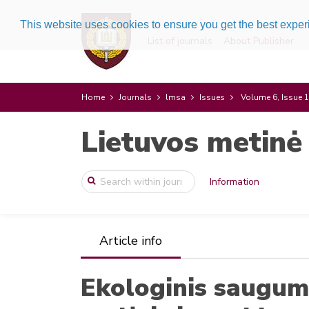
This website uses cookies to ensure you get the best expe
List of journals
About Publisher
Home
Journals
lmsa
Issues
Volume 6, Issue 1
Lietuvos metinė
Information
Article info
Ekologinis saugum