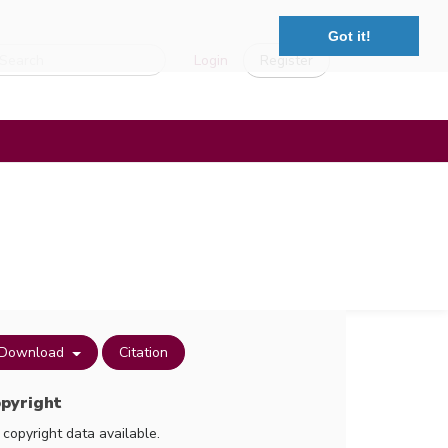
Got it!
Login
Register
Download
Citation
pyright
 copyright data available.