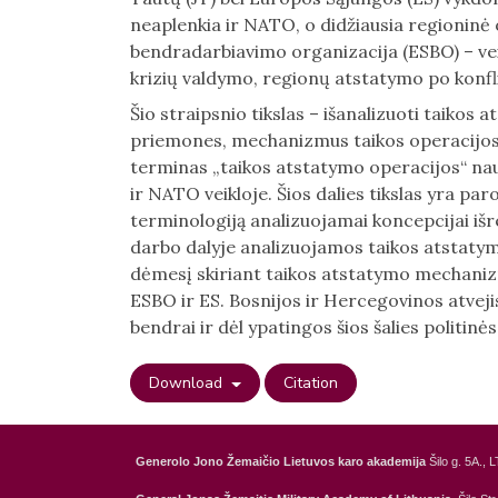
neaplenkia ir NATO, o didžiausia regioninė
bendradarbiavimo organizacija (ESBO) – veik
krizių valdymo, regionų atstatymo po konfli
Šio straipsnio tikslas – išanalizuoti taiko
priemones, mechanizmus taikos operacijose
terminas „taikos atstatymo operacijos“ n
ir NATO veikloje. Šios dalies tikslas yra pa
terminologiją analizuojamai koncepcijai išre
darbo dalyje analizuojamos taikos atstatym
dėmesį skiriant taikos atstatymo mechani
ESBO ir ES. Bosnijos ir Hercegovinos atvej
bendrai ir dėl ypatingos šios šalies politin
Download
Citation
Generolo Jono Žemaičio Lietuvos karo akademija
Šilo g. 5A., L