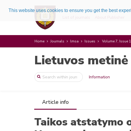
This website uses cookies to ensure you get the best expe
List of journals
About Publisher
Home
Journals
lmsa
Issues
Volume 7, Issue 1
Lietuvos metinė
Information
Article info
Taikos atstatymo op