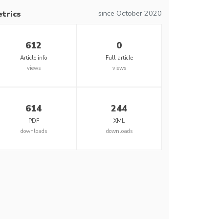
since October 2020
trics
612
0
Article info
Full article
views
views
614
244
PDF
XML
downloads
downloads