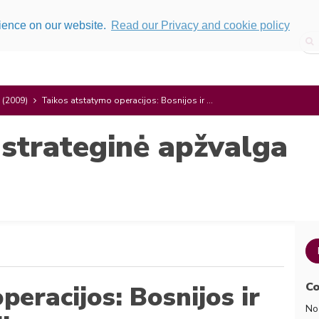
rience on our website.
Read our Privacy and cookie policy
 (2009)
Taikos atstatymo operacijos: Bosnijos ir ...
 strateginė apžvalga
Co
eracijos: Bosnijos ir
No