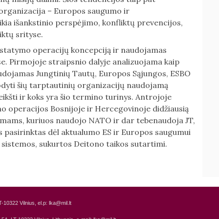
 organizacija – Europos saugumo ir
ia išankstinio perspėjimo, konfliktų prevencijos,
ktų srityse.
s atstatymo operacijų koncepciją ir naudojamas
. Pirmojoje straipsnio dalyje analizuojama kaip
audojamas Jungtinių Tautų, Europos Sąjungos, ESBO
rodyti šių tarptautinių organizacijų naudojamą
ikšti ir koks yra šio termino turinys. Antrojoje
o operacijos Bosnijoje ir Hercegovinoje didžiausią
zmams, kuriuos naudojo NATO ir dar tebenaudoja JT,
is pasirinktas dėl aktualumo ES ir Europos saugumui
ės sistemos, sukurtos Deitono taikos sutartimi.
T-10322 Vilnius, el.p: lka@mil.lt