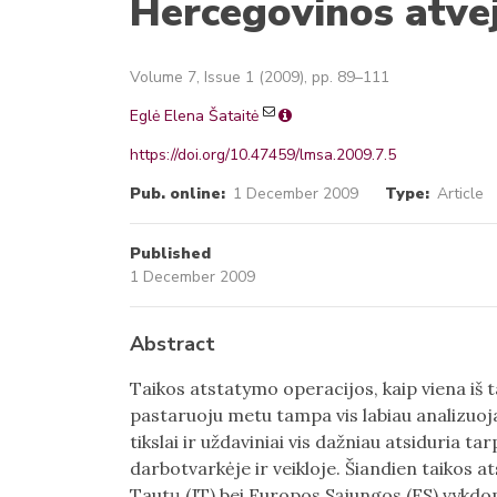
Hercegovinos atvej
Volume 7, Issue 1 (2009), pp. 89–111
Eglė Elena Šataitė
https://doi.org/10.47459/lmsa.2009.7.5
Pub. online:
1 December 2009
Type:
Article
Published
1 December 2009
Abstract
Taikos atstatymo operacijos, kaip viena iš 
pastaruoju metu tampa vis labiau analizuoja
tikslai ir uždaviniai vis dažniau atsiduria t
darbotvarkėje ir veikloje. Šiandien taikos 
Tautų (JT) bei Europos Sąjungos (ES) vykdom