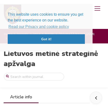
This website uses cookies to ensure you get
the best experience on our website.
Read our Privacy and cookie policy
Home
Journals
lmsa
Issues
Volume 12, Issue 1 (2014)
Jėgos struktūrų ir kariuomenės įtaka rež ...
Got it!
Lietuvos metinė strateginė
apžvalga
Article info