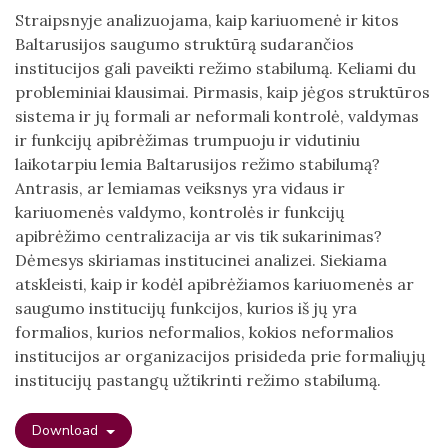
Straipsnyje analizuojama, kaip kariuomenė ir kitos
Baltarusijos saugumo struktūrą sudarančios
institucijos gali paveikti režimo stabilumą. Keliami du
probleminiai klausimai. Pirmasis, kaip jėgos struktūros
sistema ir jų formali ar neformali kontrolė, valdymas
ir funkcijų apibrėžimas trumpuoju ir vidutiniu
laikotarpiu lemia Baltarusijos režimo stabilumą?
Antrasis, ar lemiamas veiksnys yra vidaus ir
kariuomenės valdymo, kontrolės ir funkcijų
apibrėžimo centralizacija ar vis tik sukarinimas?
Dėmesys skiriamas institucinei analizei. Siekiama
atskleisti, kaip ir kodėl apibrėžiamos kariuomenės ar
saugumo institucijų funkcijos, kurios iš jų yra
formalios, kurios neformalios, kokios neformalios
institucijos ar organizacijos prisideda prie formaliųjų
institucijų pastangų užtikrinti režimo stabilumą.
Download