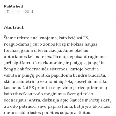
Published
1 December 2014
Abstract
Šiame tekste analizuojama, kaip keičiasi ES,
reaguodama į euro zonos krizę ir kokias naujas
formas įgauna diferenciacija. Jame plačiau
aptariamos kelios tezės. Pirma, nepaisant raginimų
„užbaigti kurti tikrą ekonominę ir pinigų sąjungą“ ir
žengti link federacinės sistemos, kurioje bendra
valiuta ir pinigų politika papildoma bendru biudžetu,
skirtu asimetrinių ekonominių šokų sušvelninimui, kol
kas nemažai ES priimtų reagavimo į krizę priemonių
kaip tik veikiau rodo mėginimus išvengti tokio
scenarijaus. Antra, diskusija apie Šiaurės ir Pietų skirtį
atrodo patraukli savo paprastumu, bet ji yra tik krizės
metu susidariusios padėties supaprastintas