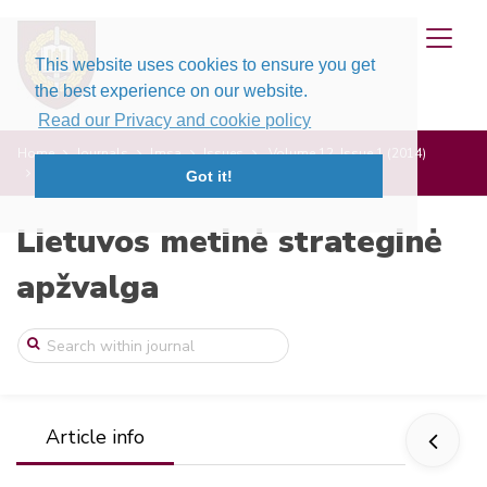
This website uses cookies to ensure you get
the best experience on our website.
Read our Privacy and cookie policy
Home
Journals
lmsa
Issues
Volume 12, Issue 1 (2014)
Euro zonos krizė ir diferenciacija Europ ...
Got it!
Lietuvos metinė strateginė
apžvalga
Article info