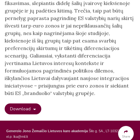
fiksavimas, slepiantis didelę šalių įvairovę kiekvienoje
grupėje ir jų padėties kitimą. Trečia, taip pat būtų
pernelyg paprasta pagrindinę ES valstybių narių skirtį
išvesti tarp euro zonos ir jai nepriklausančių šalių
grupių, nes kaip nagrinėjama šioje studijoje,
kiekvienoje iš šių grupių taip pat esama svarbių
preferencijų skirtumų ir tikėtinų diferenciacijos
scenarijų. Galiausiai, vykstanti diferenciacija
įvertinama Lietuvos interesų kontekste ir
formuluojamos pagrindinės politikos dilemos,
iškylančios Lietuvai dalyvaujant naujose integracijos
iniciatyvose – prisijungus prie euro zonos ir siekiant
būti ES „branduolio“ valstybių grupėje.
Download
Generolo Jono Žemaičio Lietuvos karo akademija
Šilo g. 5A., LT-10322 Vilnius,
Share
el.p: lka@mil.lt