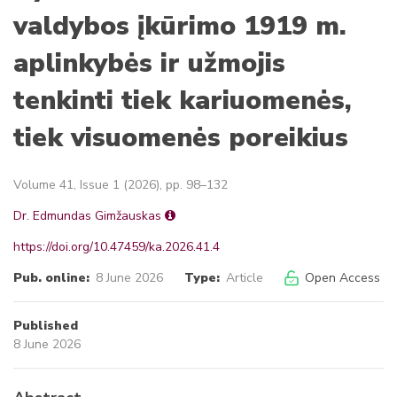
valdybos įkūrimo 1919 m.
aplinkybės ir užmojis
tenkinti tiek kariuomenės,
tiek visuomenės poreikius
Volume 41, Issue 1 (2026), pp. 98–132
Dr. Edmundas Gimžauskas
https://doi.org/10.47459/ka.2026.41.4
Pub. online:
8 June 2026
Type:
Article
Open Access
Published
8 June 2026