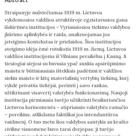
Abstract
Straipsnyje nušviečiamas 1919 m. Lietuvos
vykdomosios valdžios struktūroje egzistavusios gana
išskirtinės institucijos – Vyriausiosios tiekimo valdybos
įkūrimo aplinkybės ir raida, analizuojamas jos
įsteigimo kontekstas ir prielaidos. Šios institucijos
steigimo idėja ėmė rutuliotis 1919 m. žiemą, Lietuvos
valdžios institucijoms iš Vilniaus persikėlus į Kauną. Ji
tiesiogiai siejosi su buvusia ypač sunkia apsirūpinimo
maistu ir būtiniausiais ištekliais padėtimi ir valdžios
siekiu maisto ir kitų materialinių vertybių tiekimą, kurį
vykdė privatūs tiekėjai, perimti į savo rankas,
užtikrinant visavertį valstybės funkcionavimą. Naujoji
institucija pirmiausia turėjo užtikrinti besikuriančios
Lietuvos kariuomenės – stipriausio valstybės ramsčio
– poreikius, atlikdama faktiškai jos intendantūros
vaidmenį. O tuo metu šios valdybos santykis su krašto
civiline visuomene buvo tarsi dvejopas: ji turėjo