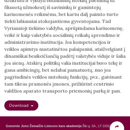
užtikrinti ir vykdyti būtiniausių išteklių paėmimą už
fiksuotą užmokestį iš savininkų ir gamintojų
kariuomenės reikmėms, bet kartu dalį paimto turto
tiekti labiausiai stokojantiems gyventojams. Tad
Vyriausioji tiekimo valdyba, aprūpindama kariuomenę,
veikė ir kaip valstybės socialinių reikalų sprendimo ir
administravimo institucija. Jos kompetencijos ir
veiklos apimtys nustatinėtos palaipsniui, atsižvelgiant į
dinamiškai besikeičiančią padėtį valstybės viduje ir šalia
jos sienų. Atskirų politikų valia institucijai buvo tekę ir
gana ambicingų, bet nelabai pamatuotų, nuo jos
pagrindinės veiklos nutolusių funkcijų, pvz., gaivinant
tam tikras pramonės įmones, prižiūrint centrinio
valdžios aparato transporto priemonių parką ir pan.
Download
Generolo Jono Žemaičio Lietuvos karo akademija
Šilo g. 5A., LT-10322 Vilnius,