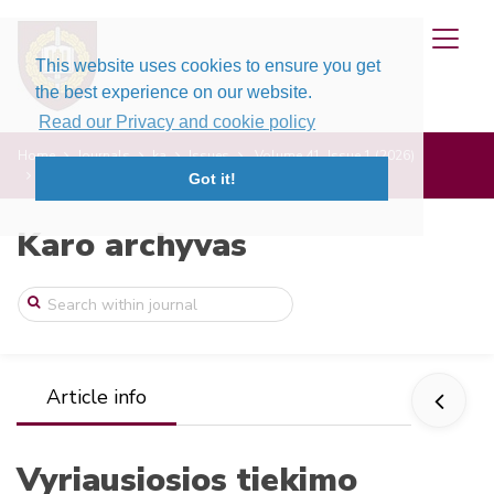
This website uses cookies to ensure you get
the best experience on our website.
Read our Privacy and cookie policy
Home
Journals
ka
Issues
Volume 41, Issue 1 (2026)
Vyriausiosios tiekimo valdybos įkūrimo 1 ...
Got it!
Karo archyvas
Article info
Vyriausiosios tiekimo