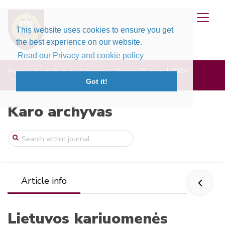
This website uses cookies to ensure you get
the best experience on our website.
Read our Privacy and cookie policy
Home
Journals
ka
Issues
Volume 39, Issue 1 (2024)
Lietuvos kariuomenės taktinė žvalgyba XX ...
Got it!
Karo archyvas
Article info
Lietuvos kariuomenės