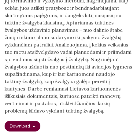
jų formavimo ir vykdymo metodai, nagrinėjama, kaip
sekėsi juos atlikti pratybose ir bendradarbiaujant
skirtingoms pajėgoms, ir daugelis kitų susijusių su
taktine žvalgyba klausimų. Aptariamas taktinės
žvalgybos uždavinio planavimas – nuo dalinio štabe
žinių rinkimo plano sudarymo iki įsakymo žvalgybą
vykdančiam patruliui. Analizuojama, į kokius veiksnius
tuo metu atsižvelgdavo vadai planuodami ir priimdami
sprendimus siųsti žvalgus į žvalgybą. Nagrinėjant
žvalgybos užduotis nuo pėstininkų iki aviacijos lygmens
supažindinama, kaip ir kur kariuomenė naudojo
taktinę žvalgybą, kaip žvalgyba galėjo pereiti į
kautynes. Darbe remiamasi Lietuvos kariuomenės
išlikusiais dokumentais, kuriuose pateikti manevrų
vertinimai ir pastabos, atskleidžiančios, kokių
problemų kildavo vykdant taktinę žvalgybą.
Download