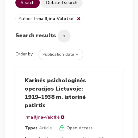
Search
Detailed search
Author:
Irma Iljina-Valotkė
Search results
1
Order by:
Karinės psichologinės
operacijos Lietuvoje:
1919–1938 m. istorinė
patirtis
Irma Iljina-Valotkė
Type:
Article
Open Access