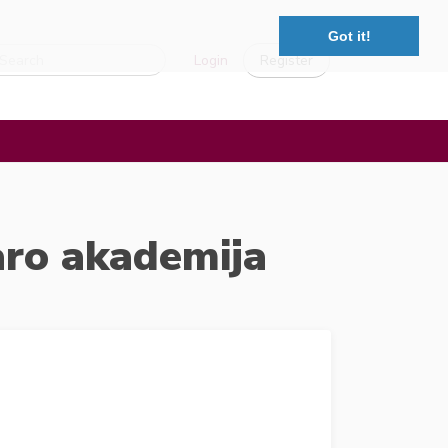
Got it!
Login
Register
aro akademija