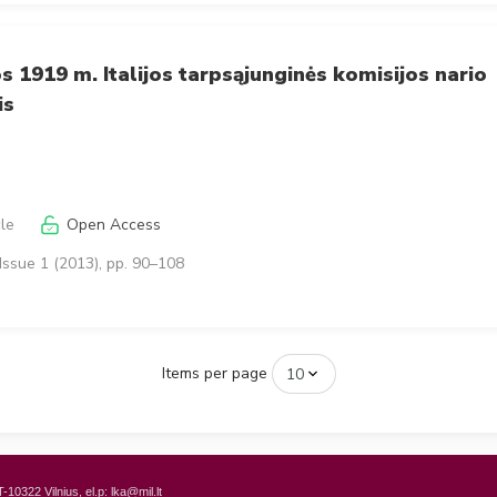
os 1919 m. Italijos tarpsąjunginės komisijos nario
is
cle
Open Access
Issue 1 (2013), pp. 90–108
Items per page
T-10322 Vilnius, el.p: lka@mil.lt