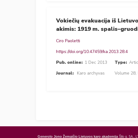
Vokiečių evakuacija iš Lietuv
akimis: 1919 m. spalis–gruod
Ciro Paoletti
https://doi.org/10.47459/ka.2013.28.4
Pub. online:
1 Dec 2013
Type:
Arti
Journal:
Karo archyvas
Volume 28, 
Generolo Jono Žemaičio Lietuvos karo akademija
Šilo g. 5A., L