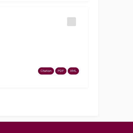
Citation
PDF
XML