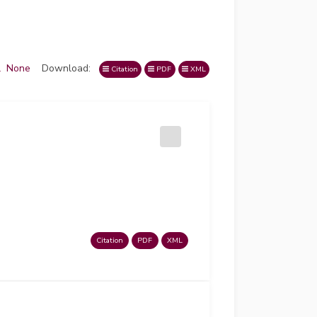
l
None
Download:
Citation
PDF
XML
Citation
PDF
XML