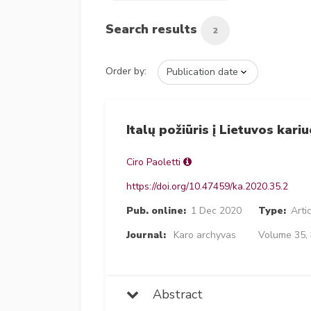
Search results
2
Order by:
Italų požiūris į Lietuvos ka
Ciro Paoletti
https://doi.org/10.47459/ka.2020.35.2
Pub. online:
1 Dec 2020
Type:
Arti
Journal:
Karo archyvas
Volume 35, 
Abstract