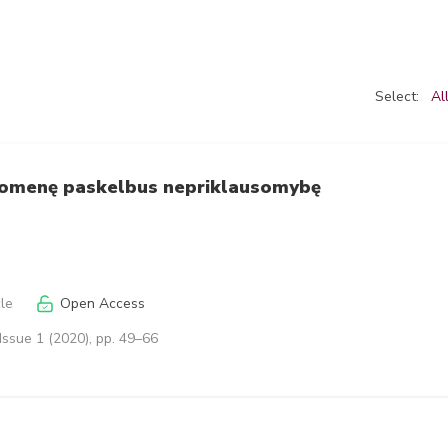
Select:
Al
riuomenę paskelbus nepriklausomybę
cle
Open Access
Issue 1 (2020), pp. 49–66