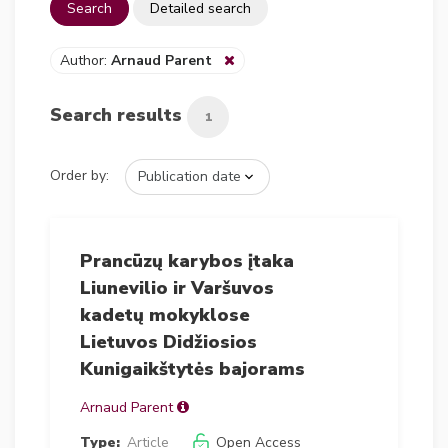
Search
Detailed search
Author:
Arnaud Parent
Search results
1
Order by:
Prancūzų karybos įtaka
Liunevilio ir Varšuvos
kadetų mokyklose
Lietuvos Didžiosios
Kunigaikštytės bajorams
Arnaud Parent
Type:
Article
Open Access