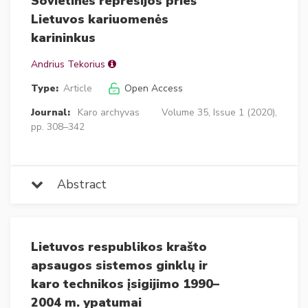
Sovietinės represijos prieš
Lietuvos kariuomenės
karininkus
Andrius Tekorius
Type:
Article
Open Access
Journal:
Karo archyvas
Volume 35, Issue 1 (2020),
pp. 308–342
Abstract
Lietuvos respublikos krašto
apsaugos sistemos ginklų ir
karo technikos įsigijimo 1990–
2004 m. ypatumai