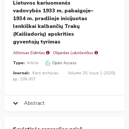
Lietuvos kariuomenės
vadovybės 1933 m. pabaigoje–
1934 m. pradžioje inicijuotas
lenkiškai kalbančių Trakų
(Kaišiadorių) apskrities
gyventojų tyrimas
Alfonsas Eidintas
Olijardas Lukoševičius
Type:
Article
Open Access
Journal:
Karo archyvas
Volume 35, Issue 1 (2020),
pp. 228–307
Abstract